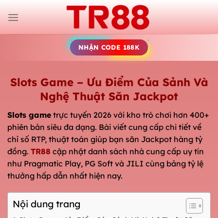
Bỏ
qua
nội
dung
NHẬN CODE 188K
Slots Game – Ưu Điểm Của Sảnh Và
Nghệ Thuật Săn Jackpot
Slots game
trực tuyến 2026 với kho trò chơi hơn 400+
phiên bản siêu đa dạng. Bài viết cung cấp chi tiết về
chỉ số RTP, thuật toán giúp bạn săn Jackpot hàng tỷ
đồng.
TR88
cập nhật danh sách nhà cung cấp uy tín
như Pragmatic Play, PG Soft và JILI cùng bảng tỷ lệ
thưởng hấp dẫn nhất hiện nay.
Nội dung trang