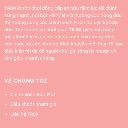
TR88
là sân chơi đẳng cấp sở hữu tiềm lực tài chính
hùng mạnh, nổi bật với tỷ lệ trả thưởng cao hàng đầu
thị trường cùng các chính sách hoàn trả cực kỳ hấp
dẫn. Thế mạnh lớn nhất giúp
TR 88
giữ chân hàng
triệu thành viên chính là tính xanh chín trong từng
ván cược và các chương trình khuyến mãi thực tế, tạo
điều kiện tối đa để người chơi gia tăng lợi nhuận và
làm giàu nhanh chóng
VỀ CHÚNG TÔI
Chính Sách Bảo Mật
Điều khoản tham gia
Liên hệ TR88