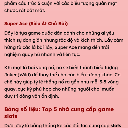
phẩm cấu trúc 5 cuộn với các biểu tượng quân mạt
chược rất bắt mắt.
Super Ace (Siêu Át Chủ Bài)
Đây là tựa game quốc dân dành cho những ai yêu
thích sự đơn giản nhưng tốc độ và kích thích. Lấy cảm
hứng từ các lá bài Tây, Super Ace mang đến trải
nghiệm quay hũ nhanh và liên tục.
Khi một lá bài vàng nổ, nó sẽ biến thành biểu tượng
Joker (Wild) để thay thế cho các biểu tượng khác. Cơ
chế này giúp tỷ lệ thắng nổ ra gần như mỗi 3-5 vòng
quay, cực kỳ phù hợp cho những người chơi muốn
duy trì dòng vốn ổn định.
Bảng số liệu: Top 5 nhà cung cấp game
slots
Dưới đây là bảng thống kê các đối tác cung cấp
slots